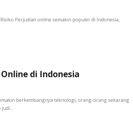
isiko Perjudian online semakin populer di Indonesia,
Online di Indonesia
 semakin berkembangnya teknologi, orang-orang sekarang
 judi…