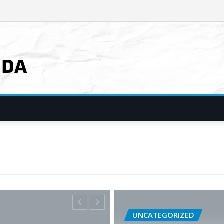
UNCATEGORIZED