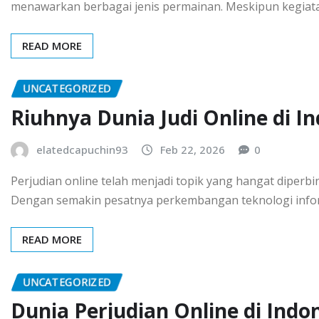
menawarkan berbagai jenis permainan. Meskipun kegia
READ MORE
UNCATEGORIZED
Riuhnya Dunia Judi Online di I
elatedcapuchin93
Feb 22, 2026
0
Perjudian online telah menjadi topik yang hangat diperb
Dengan semakin pesatnya perkembangan teknologi info
READ MORE
UNCATEGORIZED
Dunia Perjudian Online di Ind