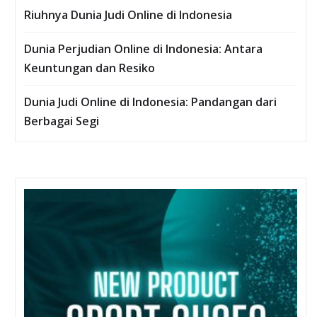
Riuhnya Dunia Judi Online di Indonesia
Dunia Perjudian Online di Indonesia: Antara
Keuntungan dan Resiko
Dunia Judi Online di Indonesia: Pandangan dari
Berbagai Segi