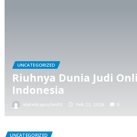
UNC
Du
Judi Online di
In
Re
2, 2026
0
e
UNCATEGORIZED