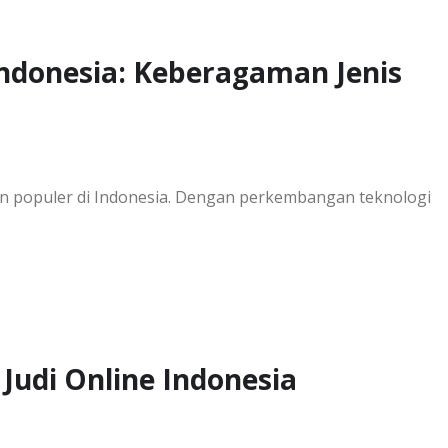
Indonesia: Keberagaman Jenis
kin populer di Indonesia. Dengan perkembangan teknologi
Judi Online Indonesia