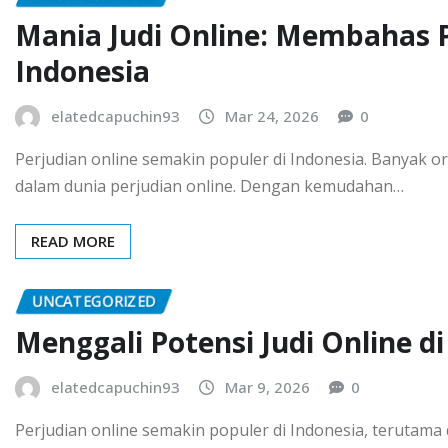
Mania Judi Online: Membahas P
Indonesia
elatedcapuchin93
Mar 24, 2026
0
Perjudian online semakin populer di Indonesia. Banyak
dalam dunia perjudian online. Dengan kemudahan…
READ MORE
UNCATEGORIZED
Menggali Potensi Judi Online di
elatedcapuchin93
Mar 9, 2026
0
Perjudian online semakin populer di Indonesia, terutama