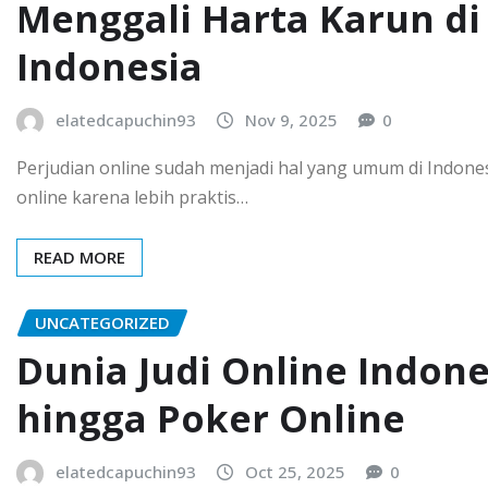
Menggali Harta Karun di 
Indonesia
elatedcapuchin93
Nov 9, 2025
0
Perjudian online sudah menjadi hal yang umum di Indone
online karena lebih praktis…
READ MORE
UNCATEGORIZED
Dunia Judi Online Indone
hingga Poker Online
elatedcapuchin93
Oct 25, 2025
0