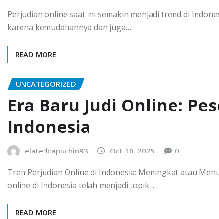
Perjudian online saat ini semakin menjadi trend di Indone
karena kemudahannya dan juga…
READ MORE
UNCATEGORIZED
Era Baru Judi Online: Pe
Indonesia
elatedcapuchin93
Oct 10, 2025
0
Tren Perjudian Online di Indonesia: Meningkat atau Menu
online di Indonesia telah menjadi topik…
READ MORE