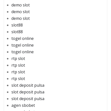
demo slot
demo slot
demo slot
slot88
slot88
togel online
togel online
togel online
rtp slot
rtp slot
rtp slot
rtp slot
slot deposit pulsa
slot deposit pulsa
slot deposit pulsa
agen sbobet