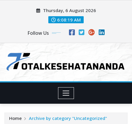
Skip
Thursday, 6 August 2026
to
content
6:08:20 AM
Follow Us
Home
Archive by category "Uncategorized"