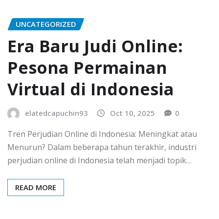
UNCATEGORIZED
Era Baru Judi Online:
Pesona Permainan
Virtual di Indonesia
elatedcapuchin93
Oct 10, 2025
0
Tren Perjudian Online di Indonesia: Meningkat atau
Menurun? Dalam beberapa tahun terakhir, industri
perjudian online di Indonesia telah menjadi topik…
READ MORE