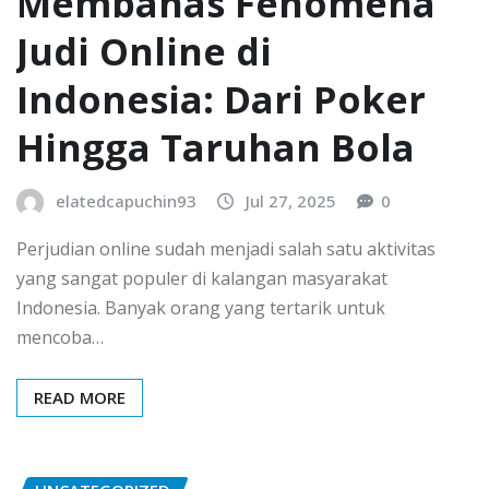
Membahas Fenomena
Judi Online di
Indonesia: Dari Poker
Hingga Taruhan Bola
elatedcapuchin93
Jul 27, 2025
0
Perjudian online sudah menjadi salah satu aktivitas
yang sangat populer di kalangan masyarakat
Indonesia. Banyak orang yang tertarik untuk
mencoba…
READ MORE