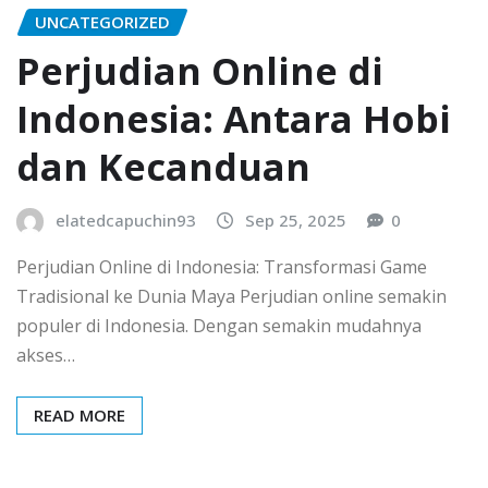
UNCATEGORIZED
Perjudian Online di
Indonesia: Antara Hobi
dan Kecanduan
elatedcapuchin93
Sep 25, 2025
0
Perjudian Online di Indonesia: Transformasi Game
Tradisional ke Dunia Maya Perjudian online semakin
populer di Indonesia. Dengan semakin mudahnya
akses…
READ MORE