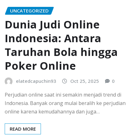
UNCATEGORIZED
Dunia Judi Online
Indonesia: Antara
Taruhan Bola hingga
Poker Online
elatedcapuchin93
Oct 25, 2025
0
Perjudian online saat ini semakin menjadi trend di
Indonesia. Banyak orang mulai beralih ke perjudian
online karena kemudahannya dan juga…
READ MORE