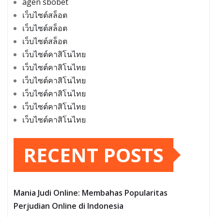
agen sbobet
เว็บไซต์สล็อต
เว็บไซต์สล็อต
เว็บไซต์สล็อต
เว็บไซต์คาสิโนไทย
เว็บไซต์คาสิโนไทย
เว็บไซต์คาสิโนไทย
เว็บไซต์คาสิโนไทย
เว็บไซต์คาสิโนไทย
เว็บไซต์คาสิโนไทย
RECENT POSTS
Mania Judi Online: Membahas Popularitas
Perjudian Online di Indonesia